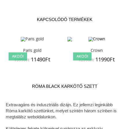
KAPCSOLÓDÓ TERMÉKEK
Paris gold
Crown
AKCIÓ!
AKCIÓ!
11490
Ft
11990
Ft
13990
Ft
12990
Ft
RÓMA BLACK KARKÖTŐ SZETT
Extravagáns és indusztriális dizájn. Ez jellemzi leginkább
Róma karkötő szettünket, melyet szintén három színben is
megtalálsz weboldalunkon.
Különleges fekete külsejével sugározza az exkluzív