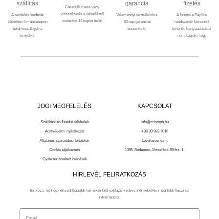
szállítás
garancia
fizetés
Garantált csere vagy
visszafizetés a vásárlástól
A rendelés leadását
Valamennyi termékünkre
A fizetés a Paylike
számított 14 napon belül.
követően 2 munkanapon
60 nap garanciát
rendszerén keresztül
belül kiszállítjuk a
biztosítunk.
történik, kártyaadataidat
terméket.
nem kapjuk meg.
JOGI MEGFELELÉS
KAPCSOLAT
Szállítási és fizetési feltételek
info@cristoph.hu
Adatvédelmi nyilatkozat
+36 30 983 7016
Általános szerződési feltételek
Levelezési cím:
Cookie tájékoztató
1085, Budapest, József krt. 69 fsz. 1.
Gyakran ismételt kérdések
HÍRLEVÉL FELIRATKOZÁS
Iratkozz fel, hogy értesülj legújabb termékeinkről, exkluzív kedvezményekről és még több hasznos
információról.