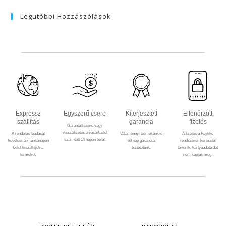
Legutóbbi Hozzászólások
Expressz
Egyszerű csere
Kiterjesztett
Ellenőrzött
szállítás
garancia
fizetés
Garantált csere vagy
visszafizetés a vásárlástól
A rendelés leadását
Valamennyi termékünkre
A fizetés a Paylike
számított 14 napon belül.
követően 2 munkanapon
60 nap garanciát
rendszerén keresztül
belül kiszállítjuk a
biztosítunk.
történik, kártyaadataidat
terméket.
nem kapjuk meg.