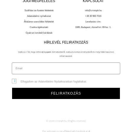
JOGI MEGFELELÉS
KAPCSOLAT
Szállítási és fizetési feltételek
info@cristoph.hu
Adatvédelmi nyilatkozat
+36 30 983 7016
Általános szerződési feltételek
Levelezési cím:
Cookie tájékoztató
1085, Budapest, József krt. 69 fsz. 1.
Gyakran ismételt kérdések
HÍRLEVÉL FELIRATKOZÁS
Iratkozz fel, hogy értesülj legújabb termékeinkről, exkluzív kedvezményekről és még több hasznos
információról.
Elfogadom az Adatvédelmi Nyilatkozatban foglaltakat.
FELIRATKOZÁS
© 2020 Cristoph.hu All rights reserved.
This web page is not affiliated with Facebook at all.