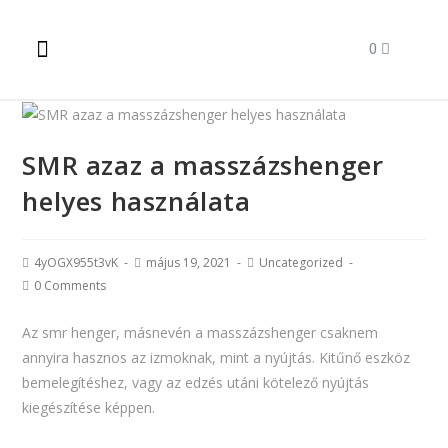
SMR azaz a masszázshenger
helyes használata
4yOGX955t3vK
május 19, 2021
Uncategorized
0 Comments
Az smr henger, másnevén a masszázshenger csaknem
annyira hasznos az izmoknak, mint a nyújtás. Kitűnő eszköz
bemelegítéshez, vagy az edzés utáni kötelező nyújtás
kiegészítése képpen.