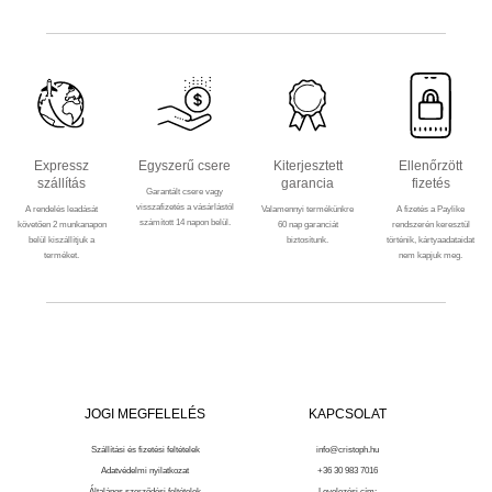
Expressz
Egyszerű csere
Kiterjesztett
Ellenőrzött
szállítás
garancia
fizetés
Garantált csere vagy
visszafizetés a vásárlástól
A rendelés leadását
Valamennyi termékünkre
A fizetés a Paylike
számított 14 napon belül.
követően 2 munkanapon
60 nap garanciát
rendszerén keresztül
belül kiszállítjuk a
biztosítunk.
történik, kártyaadataidat
terméket.
nem kapjuk meg.
JOGI MEGFELELÉS
KAPCSOLAT
Szállítási és fizetési feltételek
info@cristoph.hu
Adatvédelmi nyilatkozat
+36 30 983 7016
Általános szerződési feltételek
Levelezési cím: