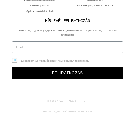
Cookie tájékoztató
1085, Budapest, József krt. 69 fsz. 1.
Gyakran ismételt kérdések
HÍRLEVÉL FELIRATKOZÁS
Iratkozz fel, hogy értesülj legújabb termékeinkről, exkluzív kedvezményekről és még több hasznos
információról.
Elfogadom az Adatvédelmi Nyilatkozatban foglaltakat.
FELIRATKOZÁS
© 2020 Cristoph.hu All rights reserved.
This web page is not affiliated with Facebook at all.