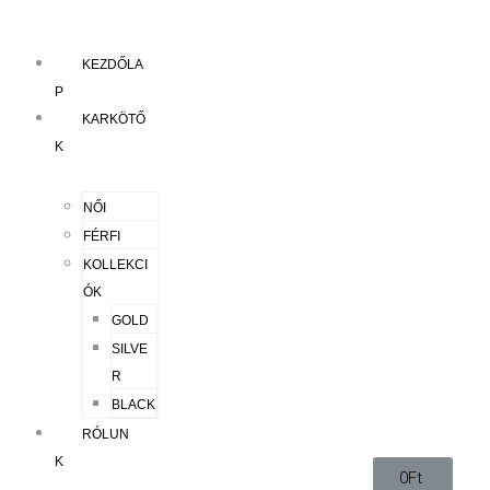
KEZDŐLA
P
KARKÖTŐ
K
NŐI
FÉRFI
KOLLEKCI
ÓK
GOLD
SILVE
R
BLACK
RÓLUN
K
0
Ft