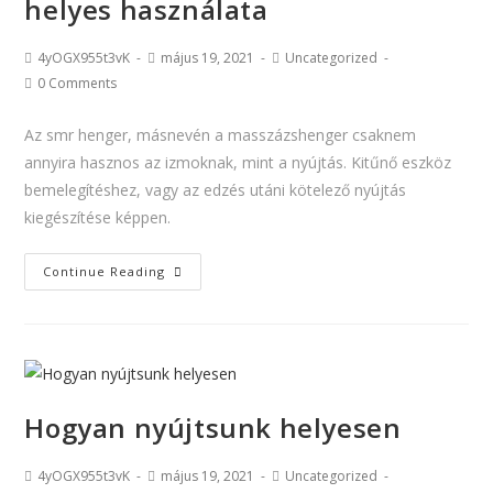
helyes használata
4yOGX955t3vK
május 19, 2021
Uncategorized
0 Comments
Az smr henger, másnevén a masszázshenger csaknem
annyira hasznos az izmoknak, mint a nyújtás. Kitűnő eszköz
bemelegítéshez, vagy az edzés utáni kötelező nyújtás
kiegészítése képpen.
Continue Reading
Hogyan nyújtsunk helyesen
4yOGX955t3vK
május 19, 2021
Uncategorized